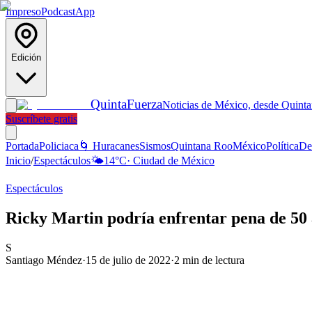
Impreso
Podcast
App
Edición
Quinta
Fuerza
Noticias de México, desde Quint
Suscríbete gratis
Portada
Policiaca
🌀 Huracanes
Sismos
Quintana Roo
México
Política
De
Inicio
/
Espectáculos
🌤️
14
°C
·
Ciudad de México
Espectáculos
Ricky Martin podría enfrentar pena de 50 
S
Santiago Méndez
·
15 de julio de 2022
·
2
min de lectura