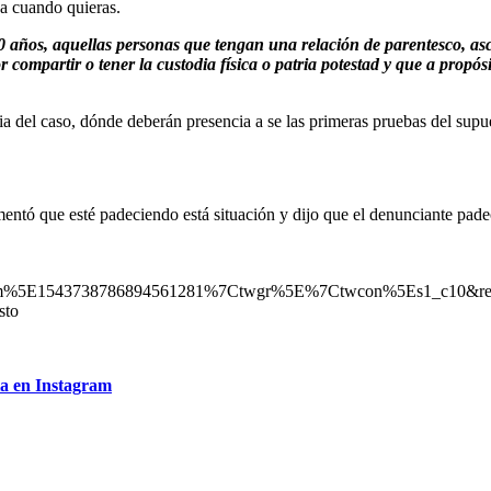
ja cuando quieras.
0 años, aquellas personas que tengan una relación de parentesco, a
 compartir o tener la custodia física o patria potestad y que a propósi
ia del caso, dónde deberán presencia a se las primeras pruebas del supue
entó que esté padeciendo está situación y dijo que el denunciante padece
m%5E1543738786894561281%7Ctwgr%5E%7Ctwcon%5Es1_c10&ref_u
sto
ia en Instagram