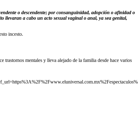
scendente o descendente; por consanguinidad, adopción o afinidad o
to llevaran a cabo un acto sexual vaginal o anal, ya sea genital,
sto incesto.
 trastornos mentales y lleva alejado de la familia desde hace varios
rl=https%3A%2F%2Fwww.eluniversal.com.mx%2Fespectaculos%2