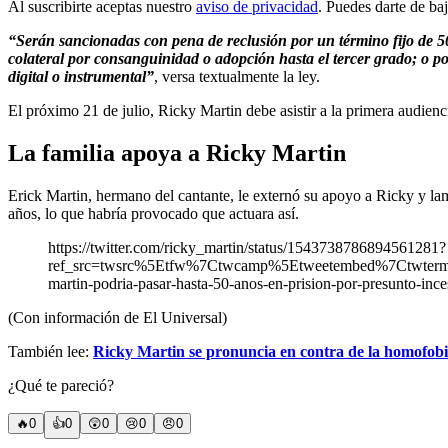
Al suscribirte aceptas nuestro
aviso de privacidad
. Puedes darte de ba
“Serán sancionadas con pena de reclusión por un término fijo de 5
colateral por consanguinidad o adopción hasta el tercer grado; o por
digital o instrumental”
, versa textualmente la ley.
El próximo 21 de julio, Ricky Martin debe asistir a la primera audienc
La familia apoya a Ricky Martin
Erick Martin, hermano del cantante, le externó su apoyo a Ricky y lam
años, lo que habría provocado que actuara así.
https://twitter.com/ricky_martin/status/1543738786894561281?
ref_src=twsrc%5Etfw%7Ctwcamp%5Etweetembed%7Ctwter
martin-podria-pasar-hasta-50-anos-en-prision-por-presunto-ince
(Con información de El Universal)
También lee:
Ricky Martin se pronuncia en contra de la homofob
¿Qué te pareció?
🔥
0
👍
0
😲
0
😢
0
😠
0