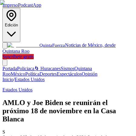
Impreso
Podcast
App
Edición
Noticias de México, desde
Quinta
Fuerza
Quintana Roo
Suscríbete gratis
Portada
Policiaca
🌀 Huracanes
Sismos
Quintana
Roo
México
Política
Deportes
Espectáculos
Opinión
Inicio
/
Estados Unidos
Estados Unidos
AMLO y Joe Biden se reunirán el
próximo 18 de noviembre en la Casa
Blanca
S