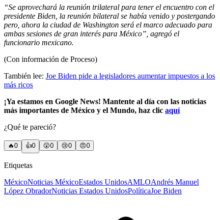
“Se aprovechará la reunión trilateral para tener el encuentro con el
presidente Biden, la reunión bilateral se había venido y postergando
pero, ahora la ciudad de Washington será el marco adecuado para
ambas sesiones de gran interés para México”, agregó el
funcionario mexicano.
(Con información de Proceso)
También lee:
Joe Biden pide a legisladores aumentar impuestos a los
más ricos
¡Ya estamos en Google News! Mantente al día con las noticias
más importantes de México y el Mundo, haz clic
aquí
¿Qué te pareció?
🔥
0
👍
0
😲
0
😢
0
😠
0
Etiquetas
México
Noticias México
Estados Unidos
AMLO
Andrés Manuel
López Obrador
Noticias Estados Unidos
Política
Joe Biden