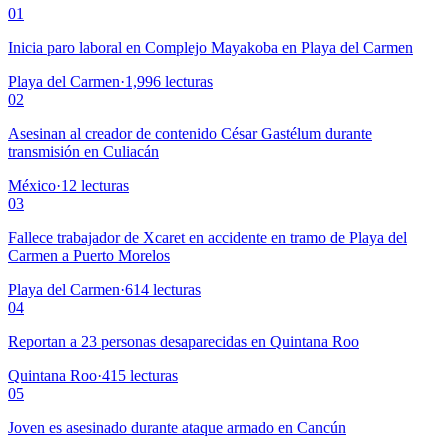
01
Inicia paro laboral en Complejo Mayakoba en Playa del Carmen
Playa del Carmen
·
1,996
lecturas
02
Asesinan al creador de contenido César Gastélum durante
transmisión en Culiacán
México
·
12
lecturas
03
Fallece trabajador de Xcaret en accidente en tramo de Playa del
Carmen a Puerto Morelos
Playa del Carmen
·
614
lecturas
04
Reportan a 23 personas desaparecidas en Quintana Roo
Quintana Roo
·
415
lecturas
05
Joven es asesinado durante ataque armado en Cancún