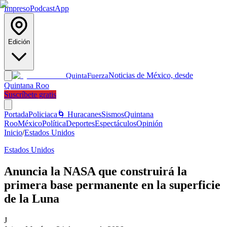
Impreso
Podcast
App
Edición
Noticias de México, desde
Quinta
Fuerza
Quintana Roo
Suscríbete gratis
Portada
Policiaca
🌀 Huracanes
Sismos
Quintana
Roo
México
Política
Deportes
Espectáculos
Opinión
Inicio
/
Estados Unidos
Estados Unidos
Anuncia la NASA que construirá la
primera base permanente en la superficie
de la Luna
J