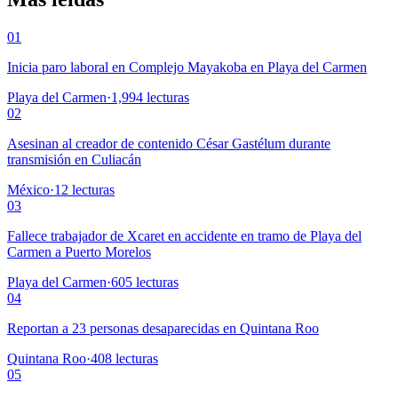
01
Inicia paro laboral en Complejo Mayakoba en Playa del Carmen
Playa del Carmen
·
1,994
lecturas
02
Asesinan al creador de contenido César Gastélum durante
transmisión en Culiacán
México
·
12
lecturas
03
Fallece trabajador de Xcaret en accidente en tramo de Playa del
Carmen a Puerto Morelos
Playa del Carmen
·
605
lecturas
04
Reportan a 23 personas desaparecidas en Quintana Roo
Quintana Roo
·
408
lecturas
05