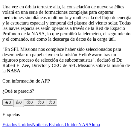
Una vez en órbita terrestre alta, la constelación de nueve satélites
volará en una serie de formaciones complejas para capturar
mediciones simultáneas multipunto y multiescala del flujo de energía
y la estructura espacial y temporal del plasma del viento solar. Todas
las naves espaciales serán operadas a través de la Red de Espacio
Profundo de la NASA, lo que permitirá la telemetría, el seguimiento
y el comando, así como la descarga de datos de la carga útil.
"En SFL Missions nos complace haber sido seleccionados para
desempeñar un papel clave en la misión HelioSwarm tras un
riguroso proceso de selección de subcontratistas", declaró el Dr.
Robert E. Zee, Director y CEO de SFL Missions sobre la misión de
la
NASA
.
Con información de AFP.
¿Qué te pareció?
🔥
0
👍
0
😲
0
😢
0
😠
0
Etiquetas
Estados Unidos
Noticias Estados Unidos
NASA
luna