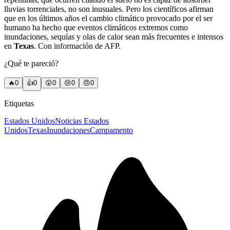
lluvias torrenciales, no son inusuales. Pero los científicos afirman
que en los últimos años el cambio climático provocado por el ser
humano ha hecho que eventos climáticos extremos como
inundaciones, sequías y olas de calor sean más frecuentes e intensos
en
Texas
. Con información de AFP.
¿Qué te pareció?
🔥
0
👍
0
😲
0
😢
0
😠
0
Etiquetas
Estados Unidos
Noticias Estados
Unidos
Texas
Inundaciones
Campamento