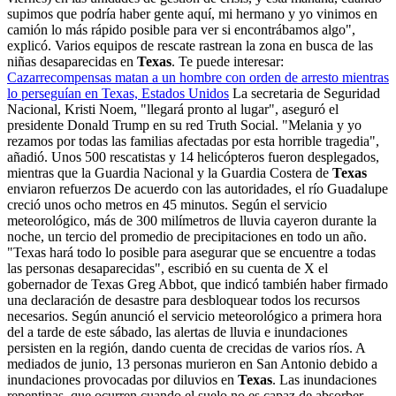
supimos que podría haber gente aquí, mi hermano y yo vinimos en
camión lo más rápido posible para ver si encontrábamos algo",
explicó. Varios equipos de rescate rastrean la zona en busca de las
niñas desaparecidas en
Texas
. Te puede interesar:
Cazarrecompensas matan a un hombre con orden de arresto mientras
lo perseguían en Texas, Estados Unidos
La secretaria de Seguridad
Nacional, Kristi Noem, "llegará pronto al lugar", aseguró el
presidente Donald Trump en su red Truth Social. "Melania y yo
rezamos por todas las familias afectadas por esta horrible tragedia",
añadió. Unos 500 rescatistas y 14 helicópteros fueron desplegados,
mientras que la Guardia Nacional y la Guardia Costera de
Texas
enviaron refuerzos De acuerdo con las autoridades, el río Guadalupe
creció unos ocho metros en 45 minutos. Según el servicio
meteorológico, más de 300 milímetros de lluvia cayeron durante la
noche, un tercio del promedio de precipitaciones en todo un año.
"Texas hará todo lo posible para asegurar que se encuentre a todas
las personas desaparecidas", escribió en su cuenta de X el
gobernador de Texas Greg Abbot, que indicó también haber firmado
una declaración de desastre para desbloquear todos los recursos
necesarios. Según anunció el servicio meteorológico a primera hora
del a tarde de este sábado, las alertas de lluvia e inundaciones
persisten en la región, dando cuenta de crecidas de varios ríos. A
mediados de junio, 13 personas murieron en San Antonio debido a
inundaciones provocadas por diluvios en
Texas
. Las inundaciones
repentinas, que ocurren cuando el suelo no es capaz de absorber