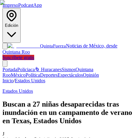
Impreso
Podcast
App
Edición
Noticias de México, desde
Quinta
Fuerza
Quintana Roo
Suscríbete gratis
Portada
Policiaca
🌀 Huracanes
Sismos
Quintana
Roo
México
Política
Deportes
Espectáculos
Opinión
Inicio
/
Estados Unidos
Estados Unidos
Buscan a 27 niñas desaparecidas tras
inundación en un campamento de verano
en Texas, Estados Unidos
J