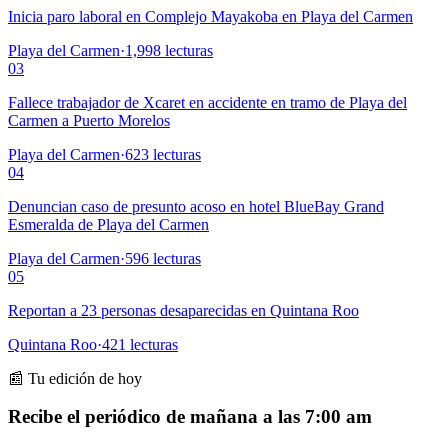
Inicia paro laboral en Complejo Mayakoba en Playa del Carmen
Playa del Carmen
·
1,998
lecturas
03
Fallece trabajador de Xcaret en accidente en tramo de Playa del
Carmen a Puerto Morelos
Playa del Carmen
·
623
lecturas
04
Denuncian caso de presunto acoso en hotel BlueBay Grand
Esmeralda de Playa del Carmen
Playa del Carmen
·
596
lecturas
05
Reportan a 23 personas desaparecidas en Quintana Roo
Quintana Roo
·
421
lecturas
📰 Tu edición de hoy
Recibe el periódico de mañana a las 7:00 am