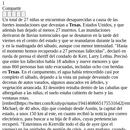
1
Compartir
Un total de 27 niñas se encuentran desaparecidas a causa de las
fuertes inundaciones que devastan a
Texas
, Estados Unidos, y que
además han dejado al menos 27 muertos. Las inundaciones
derivaron de lluvias torrenciales que se desataron en la tarde del
viernes en el centro del estado y que se reanudaron durante la noche
y en la madrugada del sábado, aunque con menor intensidad. "Hasta
el momento hemos recuperado a 27 personas fallecidas", declaró en
rueda de prensa el sheriff del condado de Kerr, Larry Lethia. Precisó
que entre los fallecidos había 18 adultos y nueve menores y que
unas 860 personas han sido evacuadas, incluidas ocho con heridas
en
Texas
. En el campamento, el agua había retrocedido casi por
completo el sábado, dejando a la vista un paisaje devastado con
decenas de autos varados, algunos atascados en árboles, y
vegetación arrancada. El desorden reinaba dentro de las cabañas que
albergaban a las niñas; el suelo estaba cubierto de barro y las
ventanas rotas.
[embed]https://twitter.com/Kralyqs/status/1941468665175531642[/e
Michael, de 40 años, dijo que condujo desde Austin, la capital del
estado, a unos 150 km al este, en cuanto recibió la noticia por correo
electrónico, para buscar a su hija de 8 años, cuyas pertenencias
recuperó. "Estuvimos en Kerrville todo el día de ayer (por el
viernes) en las unidades de gestión de crisis, y esta mañana, cuando