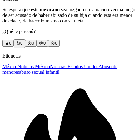
Se espera que este
mexicano
sea juzgado en la nación vecina luego
de ser acusado de haber abusado de su hija cuando esta era menor
de edad y de hacer lo mismo con su nieta.
¿Qué te pareció?
🔥
0
👍
0
😲
0
😢
0
😠
0
Etiquetas
México
Noticias México
Noticias Estados Unidos
Abuso de
menores
abuso sexual infantil