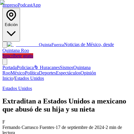
Impreso
Podcast
App
Edición
Noticias de México, desde
Quinta
Fuerza
Quintana Roo
Suscríbete gratis
Portada
Policiaca
🌀 Huracanes
Sismos
Quintana
Roo
México
Política
Deportes
Espectáculos
Opinión
Inicio
/
Estados Unidos
Estados Unidos
Extraditan a Estados Unidos a mexicano
que abusó de su hija y su nieta
F
Fernando Carrasco Fuentes
·
17 de septiembre de 2024
·
2
min de
lectura