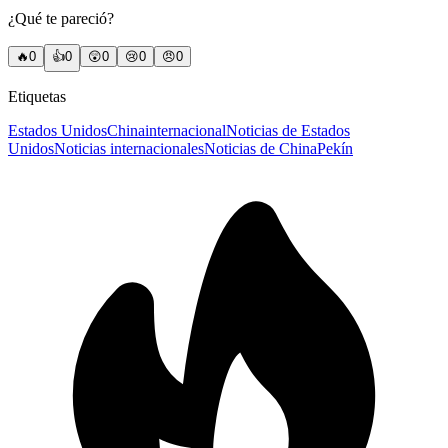
¿Qué te pareció?
🔥
0
👍
0
😲
0
😢
0
😠
0
Etiquetas
Estados Unidos
China
internacional
Noticias de Estados
Unidos
Noticias internacionales
Noticias de China
Pekín