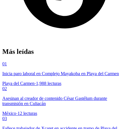
Más leídas
01
Inicia paro laboral en Complejo Mayakoba en Playa del Carmen
Playa del Carmen
·
1,988
lecturas
02
Asesinan al creador de contenido César Gastélum durante
transmisión en Culiacán
México
·
12
lecturas
03
Fallece trabajador de Xcaret en accidente en tramo de Playa del