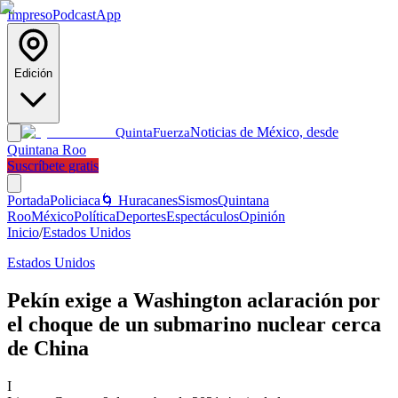
Impreso
Podcast
App
Edición
Noticias de México, desde
Quinta
Fuerza
Quintana Roo
Suscríbete gratis
Portada
Policiaca
🌀 Huracanes
Sismos
Quintana
Roo
México
Política
Deportes
Espectáculos
Opinión
Inicio
/
Estados Unidos
Estados Unidos
Pekín exige a Washington aclaración por
el choque de un submarino nuclear cerca
de China
I