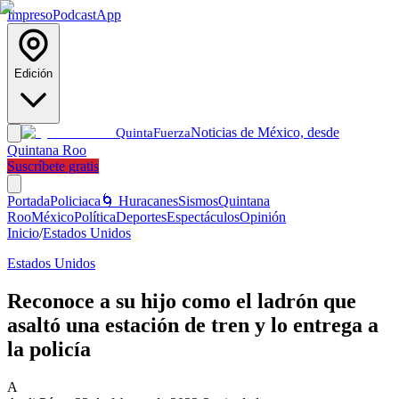
Impreso
Podcast
App
Edición
Noticias de México, desde
Quinta
Fuerza
Quintana Roo
Suscríbete gratis
Portada
Policiaca
🌀 Huracanes
Sismos
Quintana
Roo
México
Política
Deportes
Espectáculos
Opinión
Inicio
/
Estados Unidos
Estados Unidos
Reconoce a su hijo como el ladrón que
asaltó una estación de tren y lo entrega a
la policía
A