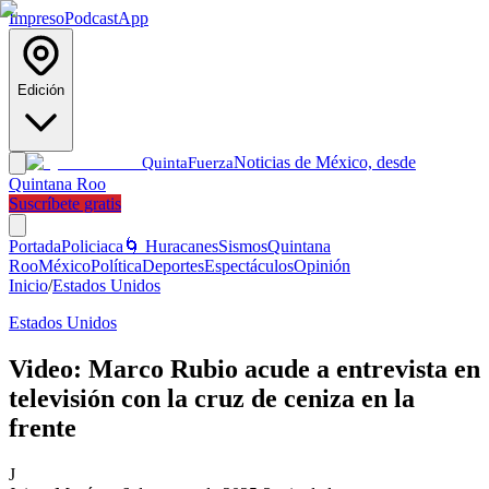
Impreso
Podcast
App
Edición
Noticias de México, desde
Quinta
Fuerza
Quintana Roo
Suscríbete gratis
Portada
Policiaca
🌀 Huracanes
Sismos
Quintana
Roo
México
Política
Deportes
Espectáculos
Opinión
Inicio
/
Estados Unidos
Estados Unidos
Video: Marco Rubio acude a entrevista en
televisión con la cruz de ceniza en la
frente
J