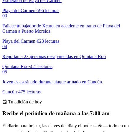
Esmeralda de Playa del Carmen
Playa del Carmen
·
596
lecturas
03
Fallece trabajador de Xcaret en accidente en tramo de Playa del
Carmen a Puerto Morelos
Playa del Carmen
·
623
lecturas
04
Reportan a 23 personas desaparecidas en Quintana Roo
Quintana Roo
·
421
lecturas
05
Joven es asesinado durante ataque armado en Cancún
Cancún
·
475
lecturas
📰 Tu edición de hoy
Recibe el periódico de mañana a las 7:00 am
El diario para hojear, las claves del día y el podcast ☕ — todo en un