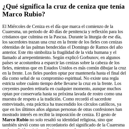
¿Qué significa la cruz de ceniza que tenía
Marco Rubio?
El Miércoles de Ceniza es el día que marca el comienzo de la
Cuaresma, un periodo de 40 días de penitencia y reflexión para los
cristianos que culmina en la Pascua. Durante la liturgia de ese día,
los sacerdotes trazan una cruz en la frente de los fieles con cenizas
obtenidas de las palmas bendecidas el Domingo de Ramos del año
anterior. Este rito simboliza la fragilidad de la vida humana y el
llamado al arrepentimiento. Según explicó Gorbunov, en algunos
países se acostumbra a esparcir las cenizas sobre la cabeza de los
fieles, mientras que en Estados Unidos es más común dibujar la cruz
en la frente. Los fieles pueden optar por mantenerla hasta el final del
día como señal de su compromiso espiritual. No existe una regla
estricta sobre cuánto tiempo debe llevarse la cruz en la frente. Los
creyentes pueden retirarla en cualquier momento, aunque muchos
optan por conservarla hasta su próxima lavada de rostro como una
muestra de respeto a la tradición. Como recordó el sacerdote
entrevistado, esta práctica ha trascendido los círculos católicos, ya
que en los últimos años algunas personas de otras confesiones han
mostrado interés en recibir la imposición de ceniza. El gesto de
Marco Rubio
no solo resaltó su identidad religiosa, sino que
también sirvió como un recordatorio del significado de la Cuaresma