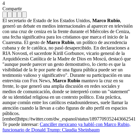
4
Compartir
El secretario de Estado de los Estados Unidos,
Marco Rubio
,
generó un debate en medios internacionales al aparecer en televisión
con una cruz de ceniza en la frente durante el Miércoles de Ceniza,
una fecha significativa para los cristianos que marca el inicio de la
Cuaresma. El gesto de
Marco Rubio
, un político de ascendencia
cubana y de fe católica, no pasó desapercibido. En declaraciones a
RIA Novosti, el sacerdote Kirill Gorbunov, vicario general de la
Arquidiócesis Católica de la Madre de Dios en Moscú, destacó que
"aunque puede parecer un gesto demostrativo, lo cierto es que la
visibilidad de la fe por parte de una figura pública puede ser un
testimonio valioso y significativo". Durante su participación en una
entrevista con Fox News,
Marco Rubio
mantuvo la cruz en su
frente, lo que generó una amplia discusión en redes sociales y
medios de comunicación, donde se interpretó como un "statement"
de su identidad religiosa en un contexto político. Esta práctica,
aunque común entre los católicos estadounidenses, suele llamar la
atención cuando la llevan a cabo figuras de alto perfil en espacios
públicos.
[embed]https://twitter.com/dw_espanol/status/1897709352443662541
Te puede interesar:
Canciller mexicano ya habló con Marco Rubio,
funcionario de Donald Trump: Claudia Sheinbaum