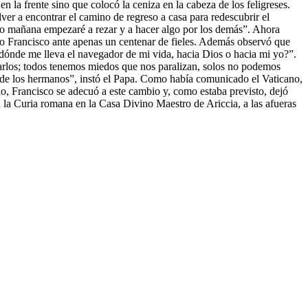
n la frente sino que colocó la ceniza en la cabeza de los feligreses.
lver a encontrar el camino de regreso a casa para redescubrir el
ro mañana empezaré a rezar y a hacer algo por los demás”. Ahora
ijo Francisco ante apenas un centenar de fieles. Además observó que
 dónde me lleva el navegador de mi vida, hacia Dios o hacia mi yo?”.
arlos; todos tenemos miedos que nos paralizan, solos no podemos
s de los hermanos”, instó el Papa. Como había comunicado el Vaticano,
llo, Francisco se adecuó a este cambio y, como estaba previsto, dejó
on la Curia romana en la Casa Divino Maestro de Ariccia, a las afueras