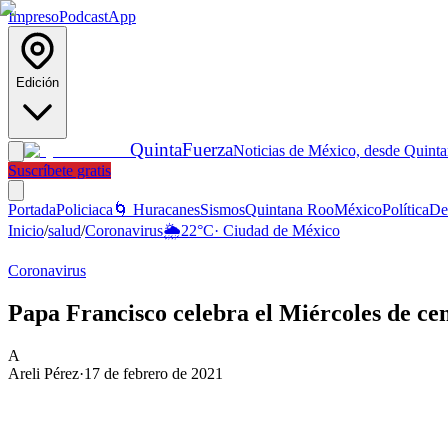
Impreso
Podcast
App
Edición
Quinta
Fuerza
Noticias de México, desde Quint
Suscríbete gratis
Portada
Policiaca
🌀 Huracanes
Sismos
Quintana Roo
México
Política
De
Inicio
/
salud
/
Coronavirus
🌦️
22
°C
·
Ciudad de México
Coronavirus
Papa Francisco celebra el Miércoles de cen
A
Areli Pérez
·
17 de febrero de 2021