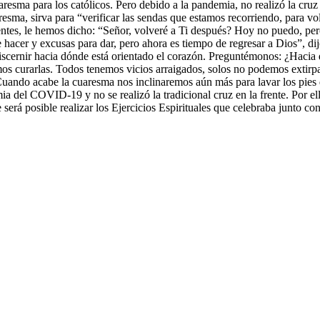
aresma para los católicos. Pero debido a la pandemia, no realizó la cruz e
resma, sirva para “verificar las sendas que estamos recorriendo, para vo
ntes, le hemos dicho: “Señor, volveré a Ti después? Hoy no puedo, pe
 hacer y excusas para dar, pero ahora es tiempo de regresar a Dios”, d
discernir hacia dónde está orientado el corazón. Preguntémonos: ¿Hacia
s curarlas. Todos tenemos vicios arraigados, solos no podemos extirp
 Cuando acabe la cuaresma nos inclinaremos aún más para lavar los pie
ia del COVID-19 y no se realizó la tradicional cruz en la frente. Por e
 será posible realizar los Ejercicios Espirituales que celebraba junto c