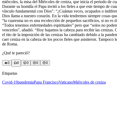
miércoles, la misa del Miércoles de ceniza, que inicia el periodo de cu
Durante su homilía el Papa invitó a los fieles a que este tiempo de cua
vínculo fundamental con Dios”. “¿Cuántas veces, ocupados o indifere
Dios llama a nuestro corazón. En la vida tendremos siempre cosas que
“la cuaresma no es una recolección de pequeños sacrificios, si no es 
“Todos tenemos enfermedades espirituales” pero que “solos no podemo
vencerlos”, añadió. “Hoy bajamos la cabeza para recibir las cenizas.
el rito de la imposición de las cenizas ha cambiado debido a la pandem
caer ceniza en la cabeza de los pocos fieles que asistieron. Tampoco le
de Roma.
¿Qué te pareció?
🔥
0
👍
0
😲
0
😢
0
😠
0
Etiquetas
Covid-19
pandemia
Papa Francisco
Vaticano
Miércoles de ceniza