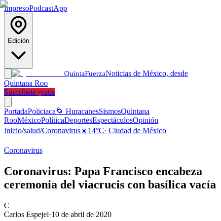
Impreso
Podcast
App
Edición
Noticias de México, desde
Quinta
Fuerza
Quintana Roo
Suscríbete gratis
Portada
Policiaca
🌀 Huracanes
Sismos
Quintana
Roo
México
Política
Deportes
Espectáculos
Opinión
Inicio
/
salud
/
Coronavirus
☀️
14
°C
·
Ciudad de México
Coronavirus
Coronavirus: Papa Francisco encabeza
ceremonia del viacrucis con basílica vacía
C
Carlos Espejel
·
10 de abril de 2020