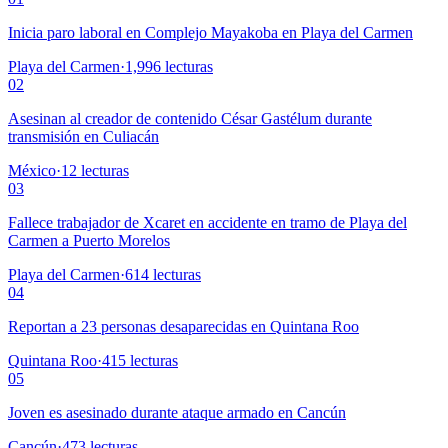
Inicia paro laboral en Complejo Mayakoba en Playa del Carmen
Playa del Carmen
·
1,996
lecturas
02
Asesinan al creador de contenido César Gastélum durante
transmisión en Culiacán
México
·
12
lecturas
03
Fallece trabajador de Xcaret en accidente en tramo de Playa del
Carmen a Puerto Morelos
Playa del Carmen
·
614
lecturas
04
Reportan a 23 personas desaparecidas en Quintana Roo
Quintana Roo
·
415
lecturas
05
Joven es asesinado durante ataque armado en Cancún
Cancún
·
473
lecturas