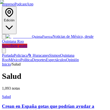
Impreso
Podcast
App
Edición
Noticias de México, desde
Quinta
Fuerza
Quintana Roo
Suscríbete gratis
Portada
Policiaca
🌀 Huracanes
Sismos
Quintana
Roo
México
Política
Deportes
Espectáculos
Opinión
Inicio
/
Salud
Salud
1,093
notas
Salud
Crean en España gotas que podrían ayudar a