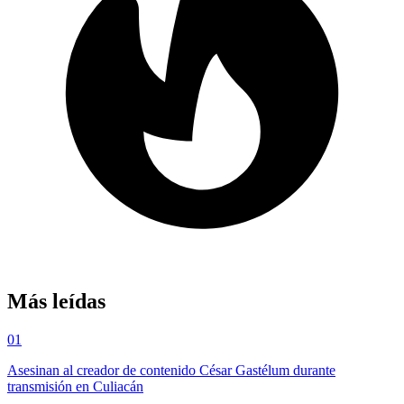
Más leídas
01
Asesinan al creador de contenido César Gastélum durante
transmisión en Culiacán