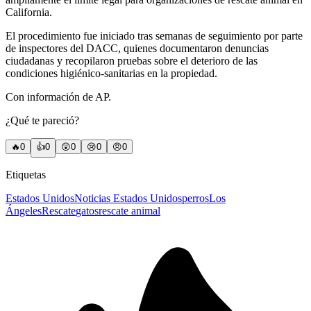
California.
El procedimiento fue iniciado tras semanas de seguimiento por parte
de inspectores del DACC, quienes documentaron denuncias
ciudadanas y recopilaron pruebas sobre el deterioro de las
condiciones higiénico-sanitarias en la propiedad.
Con información de AP.
¿Qué te pareció?
🔥
0
👍
0
😲
0
😢
0
😠
0
Etiquetas
Estados Unidos
Noticias Estados Unidos
perros
Los
Ángeles
Rescate
gatos
rescate animal