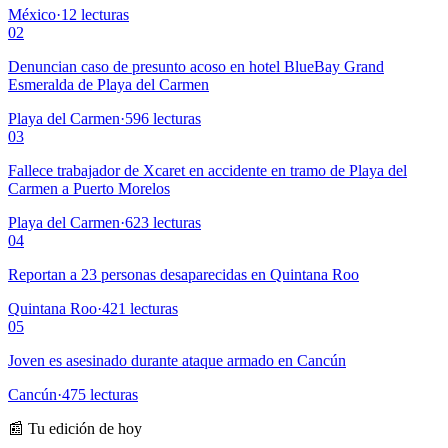
México
·
12
lecturas
02
Denuncian caso de presunto acoso en hotel BlueBay Grand
Esmeralda de Playa del Carmen
Playa del Carmen
·
596
lecturas
03
Fallece trabajador de Xcaret en accidente en tramo de Playa del
Carmen a Puerto Morelos
Playa del Carmen
·
623
lecturas
04
Reportan a 23 personas desaparecidas en Quintana Roo
Quintana Roo
·
421
lecturas
05
Joven es asesinado durante ataque armado en Cancún
Cancún
·
475
lecturas
📰 Tu edición de hoy