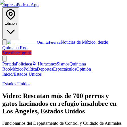
Impreso
Podcast
App
Edición
Noticias de México, desde
Quinta
Fuerza
Quintana Roo
Suscríbete gratis
Portada
Policiaca
🌀 Huracanes
Sismos
Quintana
Roo
México
Política
Deportes
Espectáculos
Opinión
Inicio
/
Estados Unidos
Estados Unidos
Video: Rescatan más de 700 perros y
gatos hacinados en refugio insalubre en
Los Ángeles, Estados Unidos
Funcionarios del Departamento de Control y Cuidado de Animales