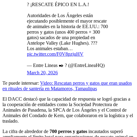
? ¡RESCATE ÉPICO EN L.A.!
Autoridades de Los Ángeles están
ejecutando posiblemente el mayor rescate
de animales en la historia de EE.UU.: 700
perros y gatos (unos 400 perros + 300
gatos) sacados de una propiedad en
Antelope Valley (Lake Hughes). ???
Los animales estaban…
pic.twitter.com/F0V8pzjuHV
— Entre Lineas ✒️ ? (@EntreLineaHQ)
March 20, 2026
Te puede interesar:
Video: Rescatan perros y gatos que eran usados
en rituales de santería en Matamoros, Tamaulipas
El DACC destacó que la capacidad de respuesta se logró gracias a
la cooperación de entidades como la Sociedad Protectora de
Animales de Pasadena, la SPCA de Los Ángeles y el Control de
Animales del Condado de Kern, que colaboraron en la logística y el
traslado.
La cifra de alrededor de
700 perros y gatos
incautados superó
ampliamente el límite legal para organizaciones de rescate animal en