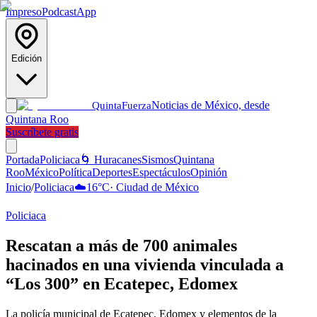
Impreso
Podcast
App
Edición
Noticias de México, desde
Quinta
Fuerza
Quintana Roo
Suscríbete gratis
Portada
Policiaca
🌀 Huracanes
Sismos
Quintana
Roo
México
Política
Deportes
Espectáculos
Opinión
Inicio
/
Policiaca
☁️
16
°C
·
Ciudad de México
Policiaca
Rescatan a más de 700 animales
hacinados en una vivienda vinculada a
“Los 300” en Ecatepec, Edomex
La policía municipal de Ecatepec, Edomex y elementos de la