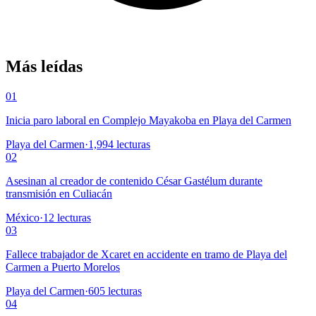
Más leídas
01
Inicia paro laboral en Complejo Mayakoba en Playa del Carmen
Playa del Carmen
·
1,994
lecturas
02
Asesinan al creador de contenido César Gastélum durante
transmisión en Culiacán
México
·
12
lecturas
03
Fallece trabajador de Xcaret en accidente en tramo de Playa del
Carmen a Puerto Morelos
Playa del Carmen
·
605
lecturas
04