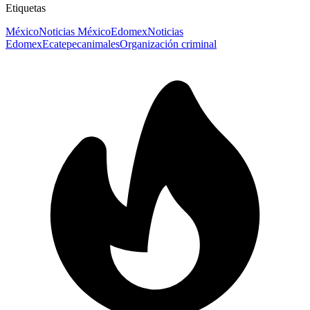
Etiquetas
México
Noticias México
Edomex
Noticias
Edomex
Ecatepec
animales
Organización criminal