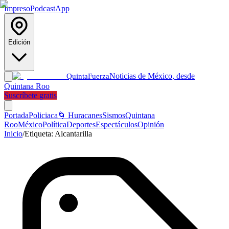
Impreso
Podcast
App
Edición
Noticias de México, desde
Quinta
Fuerza
Quintana Roo
Suscríbete gratis
Portada
Policiaca
🌀 Huracanes
Sismos
Quintana
Roo
México
Política
Deportes
Espectáculos
Opinión
Inicio
/
Etiqueta:
Alcantarilla