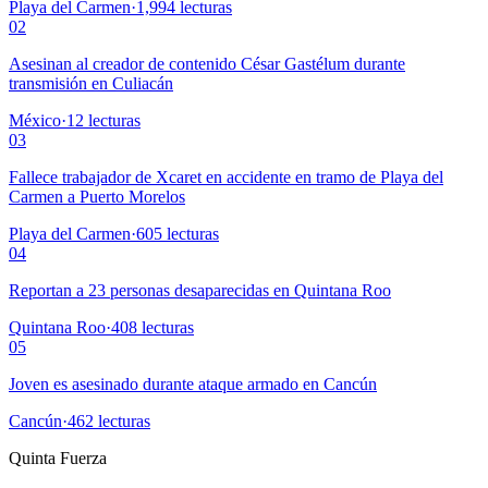
Playa del Carmen
·
1,994
lecturas
02
Asesinan al creador de contenido César Gastélum durante
transmisión en Culiacán
México
·
12
lecturas
03
Fallece trabajador de Xcaret en accidente en tramo de Playa del
Carmen a Puerto Morelos
Playa del Carmen
·
605
lecturas
04
Reportan a 23 personas desaparecidas en Quintana Roo
Quintana Roo
·
408
lecturas
05
Joven es asesinado durante ataque armado en Cancún
Cancún
·
462
lecturas
Quinta Fuerza