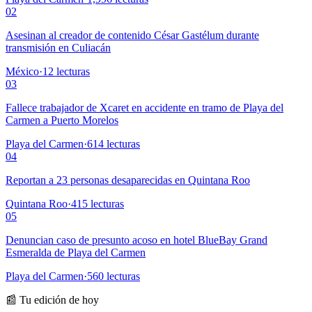
02
Asesinan al creador de contenido César Gastélum durante
transmisión en Culiacán
México
·
12
lecturas
03
Fallece trabajador de Xcaret en accidente en tramo de Playa del
Carmen a Puerto Morelos
Playa del Carmen
·
614
lecturas
04
Reportan a 23 personas desaparecidas en Quintana Roo
Quintana Roo
·
415
lecturas
05
Denuncian caso de presunto acoso en hotel BlueBay Grand
Esmeralda de Playa del Carmen
Playa del Carmen
·
560
lecturas
📰 Tu edición de hoy