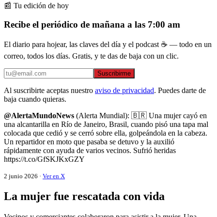
📰 Tu edición de hoy
Recibe el periódico de mañana a las 7:00 am
El diario para hojear, las claves del día y el podcast ☕ — todo en un
correo, todos los días. Gratis, y te das de baja con un clic.
Suscribirme
Al suscribirte aceptas nuestro
aviso de privacidad
. Puedes darte de
baja cuando quieras.
@AlertaMundoNews
(Alerta Mundial): 🇧🇷 Una mujer cayó en
una alcantarilla en Río de Janeiro, Brasil, cuando pisó una tapa mal
colocada que cedió y se cerró sobre ella, golpeándola en la cabeza.
Un repartidor en moto que pasaba se detuvo y la auxilió
rápidamente con ayuda de varios vecinos. Sufrió heridas
https://t.co/GfSKJKxGZY
2 junio 2026 ·
Ver en X
La mujer fue rescatada con vida
Vecinos y comerciantes colaboraron para asistir a la mujer. Una