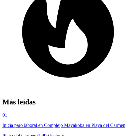
Más leídas
01
Inicia paro laboral en Complejo Mayakoba en Playa del Carmen
Playa del Carmen
·
1,996
lecturas