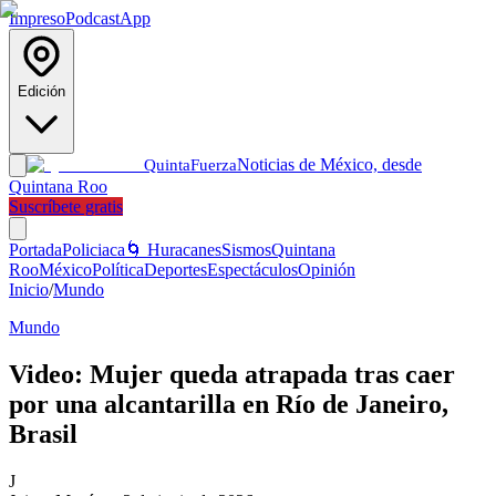
Impreso
Podcast
App
Edición
Noticias de México, desde
Quinta
Fuerza
Quintana Roo
Suscríbete gratis
Portada
Policiaca
🌀 Huracanes
Sismos
Quintana
Roo
México
Política
Deportes
Espectáculos
Opinión
Inicio
/
Mundo
Mundo
Video: Mujer queda atrapada tras caer
por una alcantarilla en Río de Janeiro,
Brasil
J