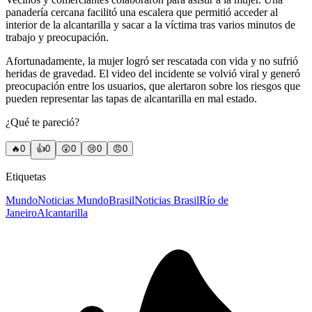
panadería cercana facilitó una escalera que permitió acceder al
interior de la alcantarilla y sacar a la víctima tras varios minutos de
trabajo y preocupación.
Afortunadamente, la mujer logró ser rescatada con vida y no sufrió
heridas de gravedad. El video del incidente se volvió viral y generó
preocupación entre los usuarios, que alertaron sobre los riesgos que
pueden representar las tapas de alcantarilla en mal estado.
¿Qué te pareció?
🔥
0
👍
0
😲
0
😢
0
😠
0
Etiquetas
Mundo
Noticias Mundo
Brasil
Noticias Brasil
Río de
Janeiro
Alcantarilla