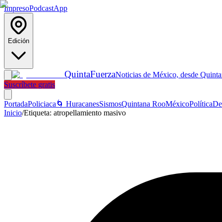
Impreso
Podcast
App
Edición
Quinta
Fuerza
Noticias de México, desde Quint
Suscríbete gratis
Portada
Policiaca
🌀 Huracanes
Sismos
Quintana Roo
México
Política
De
Inicio
/
Etiqueta:
atropellamiento masivo