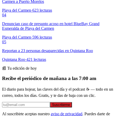
Carmen a Puerto Morelos
Playa del Carmen
·
623
lecturas
04
Denuncian caso de presunto acoso en hotel BlueBay Grand
Esmeralda de Playa del Carmen
Playa del Carmen
·
596
lecturas
05
Reportan a 23 personas desaparecidas en Quintana Roo
Quintana Roo
·
421
lecturas
📰 Tu edición de hoy
Recibe el periódico de mañana a las 7:00 am
El diario para hojear, las claves del día y el podcast ☕ — todo en un
correo, todos los días. Gratis, y te das de baja con un clic.
Suscribirme
Al suscribirte aceptas nuestro
aviso de privacidad
. Puedes darte de