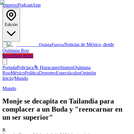
Impreso
Podcast
App
Edición
Noticias de México, desde
Quinta
Fuerza
Quintana Roo
Suscríbete gratis
Portada
Policiaca
🌀 Huracanes
Sismos
Quintana
Roo
México
Política
Deportes
Espectáculos
Opinión
Inicio
/
Mundo
Mundo
Monje se decapita en Tailandia para
complacer a un Buda y "reencarnar en
un ser superior"
R