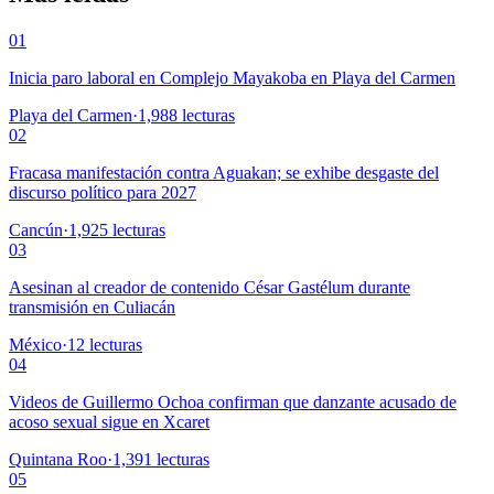
01
Inicia paro laboral en Complejo Mayakoba en Playa del Carmen
Playa del Carmen
·
1,988
lecturas
02
Fracasa manifestación contra Aguakan; se exhibe desgaste del
discurso político para 2027
Cancún
·
1,925
lecturas
03
Asesinan al creador de contenido César Gastélum durante
transmisión en Culiacán
México
·
12
lecturas
04
Videos de Guillermo Ochoa confirman que danzante acusado de
acoso sexual sigue en Xcaret
Quintana Roo
·
1,391
lecturas
05