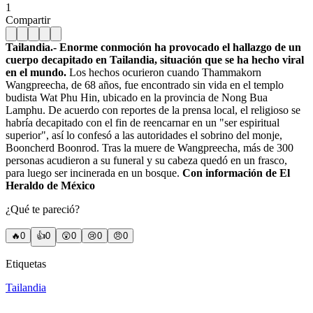
1
Compartir
Tailandia.- Enorme conmoción ha provocado el hallazgo de un
cuerpo decapitado en Tailandia, situación que se ha hecho viral
en el mundo.
Los hechos ocurieron cuando Thammakorn
Wangpreecha, de 68 años, fue encontrado sin vida en el templo
budista Wat Phu Hin, ubicado en la provincia de Nong Bua
Lamphu. De acuerdo con reportes de la prensa local, el religioso se
habría decapitado con el fin de reencarnar en un "ser espiritual
superior", así lo confesó a las autoridades el sobrino del monje,
Booncherd Boonrod. Tras la muere de Wangpreecha, más de 300
personas acudieron a su funeral y su cabeza quedó en un frasco,
para luego ser incinerada en un bosque.
Con información de El
Heraldo de México
¿Qué te pareció?
🔥
0
👍
0
😲
0
😢
0
😠
0
Etiquetas
Tailandia