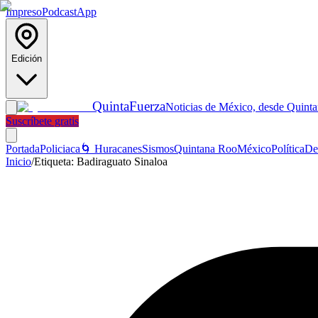
Impreso
Podcast
App
Edición
Quinta
Fuerza
Noticias de México, desde Quint
Suscríbete gratis
Portada
Policiaca
🌀 Huracanes
Sismos
Quintana Roo
México
Política
De
Inicio
/
Etiqueta:
Badiraguato Sinaloa