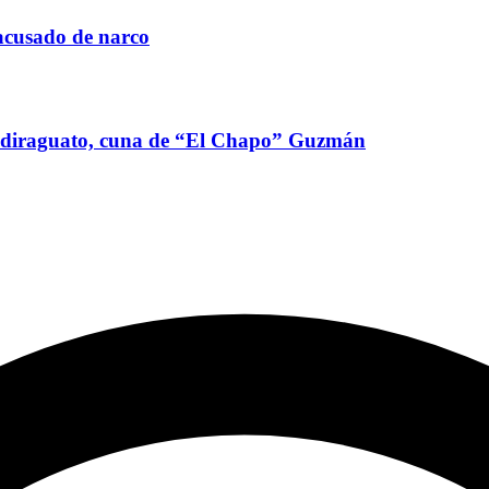
acusado de narco
adiraguato, cuna de “El Chapo” Guzmán