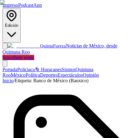
Impreso
Podcast
App
Edición
Noticias de México, desde
Quinta
Fuerza
Quintana Roo
Suscríbete gratis
Portada
Policiaca
🌀 Huracanes
Sismos
Quintana
Roo
México
Política
Deportes
Espectáculos
Opinión
Inicio
/
Etiqueta:
Banco de México (Banxico)