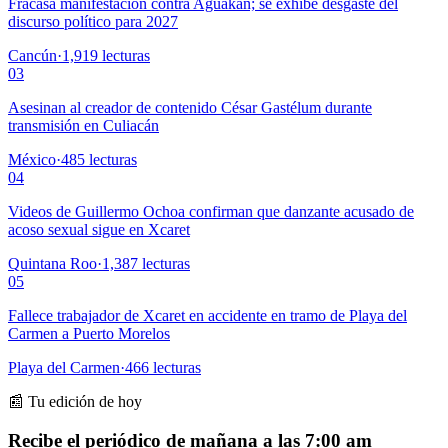
Fracasa manifestación contra Aguakan; se exhibe desgaste del
discurso político para 2027
Cancún
·
1,919
lecturas
03
Asesinan al creador de contenido César Gastélum durante
transmisión en Culiacán
México
·
485
lecturas
04
Videos de Guillermo Ochoa confirman que danzante acusado de
acoso sexual sigue en Xcaret
Quintana Roo
·
1,387
lecturas
05
Fallece trabajador de Xcaret en accidente en tramo de Playa del
Carmen a Puerto Morelos
Playa del Carmen
·
466
lecturas
📰 Tu edición de hoy
Recibe el periódico de mañana a las 7:00 am