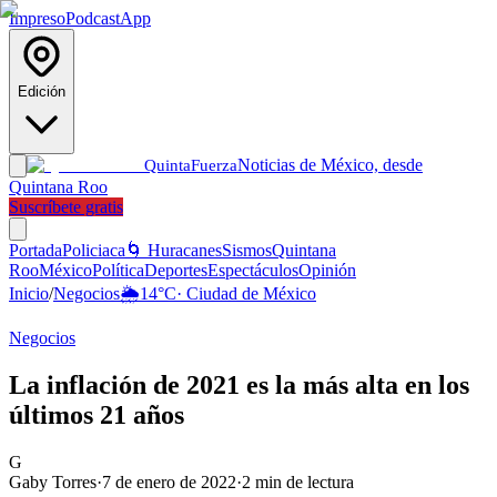
Impreso
Podcast
App
Edición
Noticias de México, desde
Quinta
Fuerza
Quintana Roo
Suscríbete gratis
Portada
Policiaca
🌀 Huracanes
Sismos
Quintana
Roo
México
Política
Deportes
Espectáculos
Opinión
Inicio
/
Negocios
🌦️
14
°C
·
Ciudad de México
Negocios
La inflación de 2021 es la más alta en los
últimos 21 años
G
Gaby Torres
·
7 de enero de 2022
·
2
min de lectura