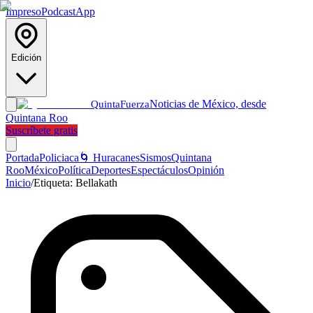
Impreso
Podcast
App
Edición
Noticias de México, desde
Quinta
Fuerza
Quintana Roo
Suscríbete gratis
Portada
Policiaca
🌀 Huracanes
Sismos
Quintana
Roo
México
Política
Deportes
Espectáculos
Opinión
Inicio
/
Etiqueta:
Bellakath