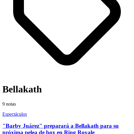
Bellakath
9
notas
Espectáculos
"Barby Juárez" preparará a Bellakath para su
próxima pelea de box en Ring Royale