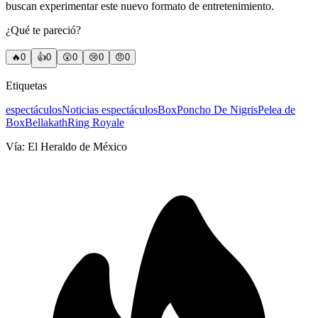
buscan experimentar este nuevo formato de entretenimiento.
¿Qué te pareció?
🔥
0
👍
0
😲
0
😢
0
😠
0
Etiquetas
espectáculos
Noticias espectáculos
Box
Poncho De Nigris
Pelea de
Box
Bellakath
Ring Royale
Vía:
El Heraldo de México