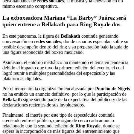
personalidades de
redes sociales
, la música y la televisión en un
mismo escenario competitivo.
La exboxeadora Mariana “La Barby” Juárez será
quien entrene a Bellakath para Ring Royale dos
En este panorama, la figura de
Bellakath
continúa generando
conversación en
redes sociales
, donde usuarios especulan sobre su
posible desempeño dentro del ring y su preparación bajo la guía de
una figura reconocida del boxeo mexicano.
Asimismo, el entorno mediático ha mantenido el tema en tendencia
debido al impacto que tuvo la primera edición del evento, el cual
logró reunir a múltiples personalidades del espectáculo y las
plataformas digitales.
Por el momento, la organización encabezada por
Poncho de Nigris
no ha emitido un anuncio definitivo, por lo que la participación de
Bellakath
sigue siendo parte de la expectativa del público y de las
declaraciones recientes de sus involucrados.
Finalmente, el interés por este tipo de espectáculos continúa
creciendo entre el público, que sigue de cerca cada anuncio
relacionado con la segunda edición de
Ring Royale
, donde se
espera la incorporación de más figuras del entretenimiento que