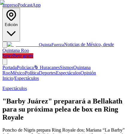
Impreso
Podcast
App
Edición
Noticias de México, desde
Quinta
Fuerza
Quintana Roo
Suscríbete gratis
Portada
Policiaca
🌀 Huracanes
Sismos
Quintana
Roo
México
Política
Deportes
Espectáculos
Opinión
Inicio
/
Espectáculos
Espectáculos
"Barby Juárez" preparará a Bellakath
para su próxima pelea de box en Ring
Royale
Poncho de Nigris prepara Ring Royale dos; Mariana “La Barby”