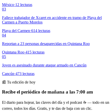
México
·
12
lecturas
03
Fallece trabajador de Xcaret en accidente en tramo de Playa del
Carmen a Puerto Morelos
Playa del Carmen
·
614
lecturas
04
Reportan a 23 personas desaparecidas en Quintana Roo
Quintana Roo
·
415
lecturas
05
Joven es asesinado durante ataque armado en Cancún
Cancún
·
473
lecturas
📰 Tu edición de hoy
Recibe el periódico de mañana a las 7:00 am
El diario para hojear, las claves del día y el podcast ☕ — todo en un
correo, todos los días. Gratis, y te das de baja con un clic.