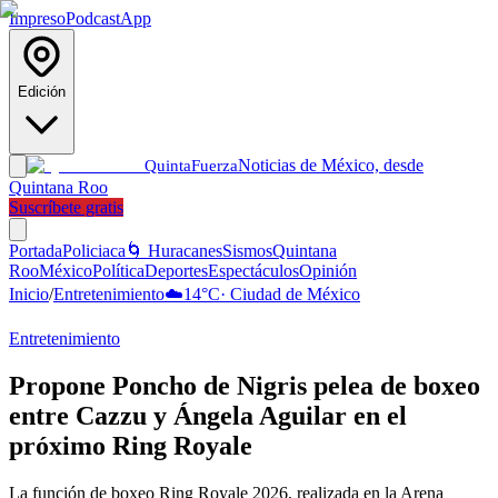
Impreso
Podcast
App
Edición
Noticias de México, desde
Quinta
Fuerza
Quintana Roo
Suscríbete gratis
Portada
Policiaca
🌀 Huracanes
Sismos
Quintana
Roo
México
Política
Deportes
Espectáculos
Opinión
Inicio
/
Entretenimiento
☁️
14
°C
·
Ciudad de México
Entretenimiento
Propone Poncho de Nigris pelea de boxeo
entre Cazzu y Ángela Aguilar en el
próximo Ring Royale
La función de boxeo Ring Royale 2026, realizada en la Arena