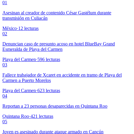
01
Asesinan al creador de contenido César Gastélum durante
transmisión en Culiacán
México
·
12
lecturas
02
Denuncian caso de presunto acoso en hotel BlueBay Grand
Esmeralda de Playa del Carmen
Playa del Carmen
·
596
lecturas
03
Fallece trabajador de Xcaret en accidente en tramo de Playa del
Carmen a Puerto Morelos
Playa del Carmen
·
623
lecturas
04
Reportan a 23 personas desaparecidas en Quintana Roo
Quintana Roo
·
421
lecturas
05
Joven es asesinado durante ataque armado en Cancún