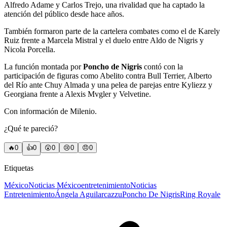
Alfredo Adame y Carlos Trejo, una rivalidad que ha captado la
atención del público desde hace años.
También formaron parte de la cartelera combates como el de Karely
Ruiz frente a Marcela Mistral y el duelo entre Aldo de Nigris y
Nicola Porcella.
La función montada por
Poncho de Nigris
contó con la
participación de figuras como Abelito contra Bull Terrier, Alberto
del Río ante Chuy Almada y una pelea de parejas entre Kyliezz y
Georgiana frente a Alexis Mvgler y Velvetine.
Con información de Milenio.
¿Qué te pareció?
🔥
0
👍
0
😲
0
😢
0
😠
0
Etiquetas
México
Noticias México
entretenimiento
Noticias
Entretenimiento
Ángela Aguilar
cazzu
Poncho De Nigris
Ring Royale