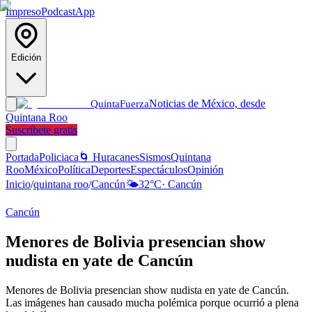
Impreso
Podcast
App
Edición
Noticias de México, desde
Quinta
Fuerza
Quintana Roo
Suscríbete gratis
Portada
Policiaca
🌀 Huracanes
Sismos
Quintana
Roo
México
Política
Deportes
Espectáculos
Opinión
Inicio
/
quintana roo
/
Cancún
🌤️
32
°C
·
Cancún
Cancún
Menores de Bolivia presencian show
nudista en yate de Cancún
Menores de Bolivia presencian show nudista en yate de Cancún.
Las imágenes han causado mucha polémica porque ocurrió a plena