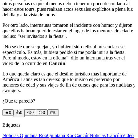
otras personas es que al menos deben tener un poco de cuidado al
hacer estos tours, pues realizan actos sexuales explícitos a plena luz
del día y a la vista de todos.
Por otro lado, internautas tomaron el incidente con humor y dijeron
que ellos habrían querido estar en el lugar de los menores de edad e
incluso “ser invitados a la fiesta”.
“No sé de qué se quejan, yo hubiera sido feliz al presenciar ese
espectáculo. Es más, hubiera pedido si me podía unir a la fiesta.
Pero ni modo, estoy en la oficina”, dijo un internauta tras ver el
video de lo ocurrido en
Cancún
.
Lo que queda claro es que el destino turístico más importante de
América Latina es tan diverso que lo mismo es preferido por
menores de edad y sus viajes de fin de cursos que para los nudistas y
swingers.
¿Qué te pareció?
🔥
0
👍
0
😲
0
😢
0
😠
0
Etiquetas
Noticias Quintana Roo
Quintana Roo
Cancún
Noticias Cancún
Video