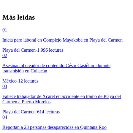
Más leídas
01
Inicia paro laboral en Complejo Mayakoba en Playa del Carmen
Playa del Carmen
·
1,996
lecturas
02
Asesinan al creador de contenido César Gastélum durante
transmisión en Culiacán
México
·
12
lecturas
03
Fallece trabajador de Xcaret en accidente en tramo de Playa del
Carmen a Puerto Morelos
Playa del Carmen
·
614
lecturas
04
Reportan a 23 personas desaparecidas en Quintana Roo