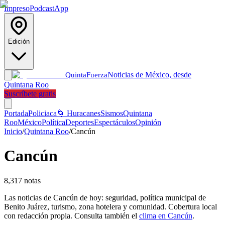
Impreso
Podcast
App
Edición
Noticias de México, desde
Quinta
Fuerza
Quintana Roo
Suscríbete gratis
Portada
Policiaca
🌀 Huracanes
Sismos
Quintana
Roo
México
Política
Deportes
Espectáculos
Opinión
Inicio
/
Quintana Roo
/
Cancún
Cancún
8,317
notas
Las noticias de Cancún de hoy: seguridad, política municipal de
Benito Juárez, turismo, zona hotelera y comunidad. Cobertura local
con redacción propia. Consulta también el
clima en Cancún
.