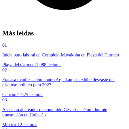
Más leídas
01
Inicia paro laboral en Complejo Mayakoba en Playa del Carmen
Playa del Carmen
·
1,988
lecturas
02
Fracasa manifestación contra Aguakan; se exhibe desgaste del
discurso político para 2027
Cancún
·
1,925
lecturas
03
Asesinan al creador de contenido César Gastélum durante
transmisión en Culiacán
México
·
12
lecturas