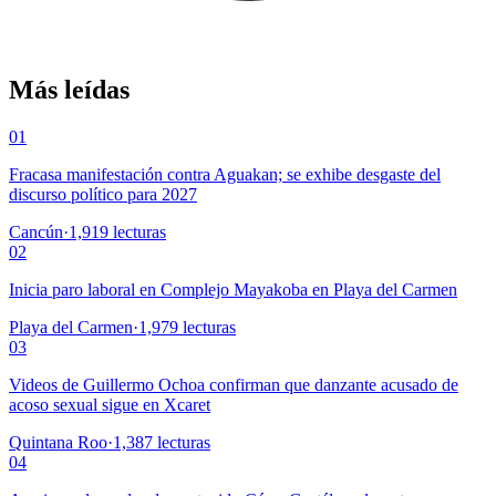
Más leídas
01
Fracasa manifestación contra Aguakan; se exhibe desgaste del
discurso político para 2027
Cancún
·
1,919
lecturas
02
Inicia paro laboral en Complejo Mayakoba en Playa del Carmen
Playa del Carmen
·
1,979
lecturas
03
Videos de Guillermo Ochoa confirman que danzante acusado de
acoso sexual sigue en Xcaret
Quintana Roo
·
1,387
lecturas
04