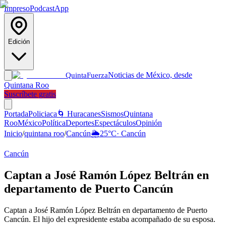
Impreso
Podcast
App
Edición
Noticias de México, desde
Quinta
Fuerza
Quintana Roo
Suscríbete gratis
Portada
Policiaca
🌀 Huracanes
Sismos
Quintana
Roo
México
Política
Deportes
Espectáculos
Opinión
Inicio
/
quintana roo
/
Cancún
🌦️
25
°C
·
Cancún
Cancún
Captan a José Ramón López Beltrán en
departamento de Puerto Cancún
Captan a José Ramón López Beltrán en departamento de Puerto
Cancún. El hijo del expresidente estaba acompañado de su esposa.