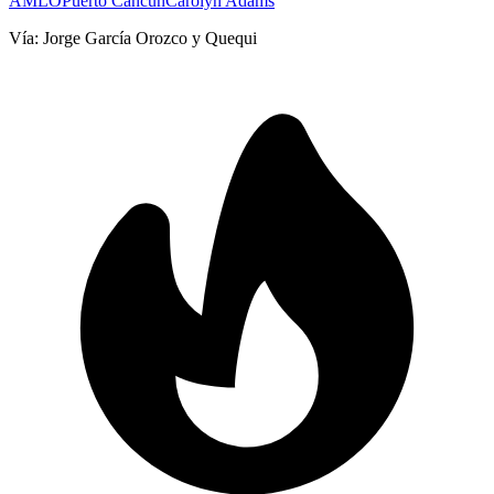
AMLO
Puerto Cancún
Carolyn Adams
Vía:
Jorge García Orozco y Quequi