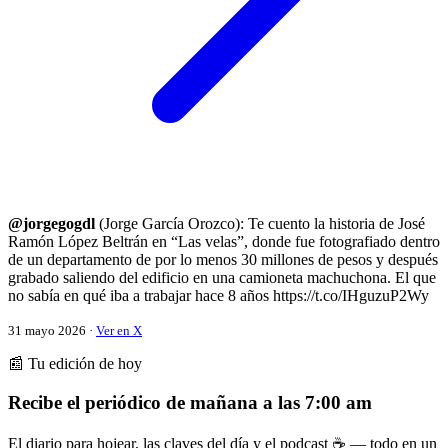
@jorgegogdl
(Jorge García Orozco): Te cuento la historia de José
Ramón López Beltrán en “Las velas”, donde fue fotografiado dentro
de un departamento de por lo menos 30 millones de pesos y después
grabado saliendo del edificio en una camioneta machuchona. El que
no sabía en qué iba a trabajar hace 8 años https://t.co/IHguzuP2Wy
31 mayo 2026 ·
Ver en X
📰 Tu edición de hoy
Recibe el periódico de mañana a las 7:00 am
El diario para hojear, las claves del día y el podcast ☕ — todo en un