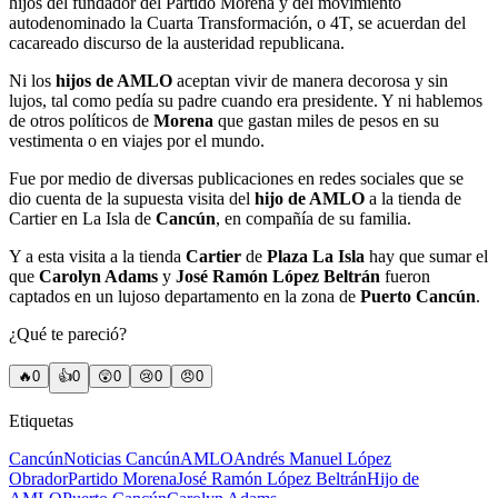
hijos del fundador del Partido Morena y del movimiento
autodenominado la Cuarta Transformación, o 4T, se acuerdan del
cacareado discurso de la austeridad republicana.
Ni los
hijos de AMLO
aceptan vivir de manera decorosa y sin
lujos, tal como pedía su padre cuando era presidente. Y ni hablemos
de otros políticos de
Morena
que gastan miles de pesos en su
vestimenta o en viajes por el mundo.
Fue por medio de diversas publicaciones en redes sociales que se
dio cuenta de la supuesta visita del
hijo de AMLO
a la tienda de
Cartier en La Isla de
Cancún
, en compañía de su familia.
Y a esta visita a la tienda
Cartier
de
Plaza La Isla
hay que sumar el
que
Carolyn Adams
y
José Ramón López Beltrán
fueron
captados en un lujoso departamento en la zona de
Puerto Cancún
.
¿Qué te pareció?
🔥
0
👍
0
😲
0
😢
0
😠
0
Etiquetas
Cancún
Noticias Cancún
AMLO
Andrés Manuel López
Obrador
Partido Morena
José Ramón López Beltrán
Hijo de