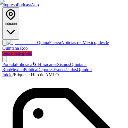
Impreso
Podcast
App
Edición
Noticias de México, desde
Quinta
Fuerza
Quintana Roo
Suscríbete gratis
Portada
Policiaca
🌀 Huracanes
Sismos
Quintana
Roo
México
Política
Deportes
Espectáculos
Opinión
Inicio
/
Etiqueta:
Hijo de AMLO