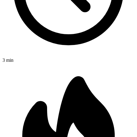
3
min