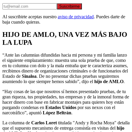
Suscribirme
Al suscribirte aceptas nuestro
aviso de privacidad
. Puedes darte de
baja cuando quieras.
HIJO DE AMLO, UNA VEZ MÁS BAJO
LA LUPA
“Ante las calumnias difundidas hacia mi persona y mi familia lanzo
el siguiente emplazamiento: muestra una sola prueba de que, como
en tu columna con dolo y la mala entraña que te caracteriza asumes,
recibimos dinero de organizaciones criminales o de funcionarios del
Estado de
Sinaloa
. De no presentar dichas pruebas seguiremos
asumiendo lo que siempre hemos sabido”, dijo el
hijo de AMLO
.
“Hay cosas de las que nosotros sí hemos presentado pruebas, de tu
gran riqueza, tus propiedades, tus empresas y de la inmoral forma de
hacer dinero con base en fabricar montajes para quieres hoy están
purgando condenas en
Estados Unidos
por sus nexos con el
narcotráfico”, apuntó
López Beltrán
.
La columna de
Carlos Loret
titulada "Andy y Rocha Moya" detalla
que el supuesto mecanismo de entrega consistía en visitas del
hijo