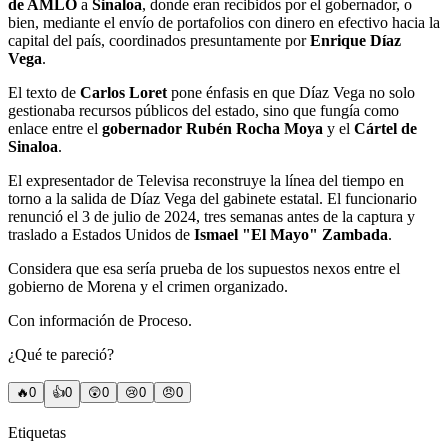
de AMLO
a
Sinaloa
, donde eran recibidos por el gobernador, o
bien, mediante el envío de portafolios con dinero en efectivo hacia la
capital del país, coordinados presuntamente por
Enrique Díaz
Vega
.
El texto de
Carlos Loret
pone énfasis en que Díaz Vega no solo
gestionaba recursos públicos del estado, sino que fungía como
enlace entre el
gobernador Rubén Rocha Moya
y el
Cártel de
Sinaloa
.
El expresentador de Televisa reconstruye la línea del tiempo en
torno a la salida de Díaz Vega del gabinete estatal. El funcionario
renunció el 3 de julio de 2024, tres semanas antes de la captura y
traslado a Estados Unidos de
Ismael "El Mayo" Zambada
.
Considera que esa sería prueba de los supuestos nexos entre el
gobierno de Morena y el crimen organizado.
Con información de Proceso.
¿Qué te pareció?
🔥
0
👍
0
😲
0
😢
0
😠
0
Etiquetas