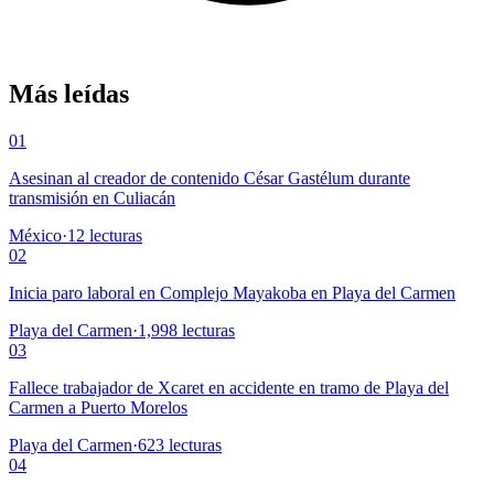
Más leídas
01
Asesinan al creador de contenido César Gastélum durante
transmisión en Culiacán
México
·
12
lecturas
02
Inicia paro laboral en Complejo Mayakoba en Playa del Carmen
Playa del Carmen
·
1,998
lecturas
03
Fallece trabajador de Xcaret en accidente en tramo de Playa del
Carmen a Puerto Morelos
Playa del Carmen
·
623
lecturas
04