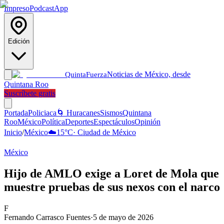
Impreso
Podcast
App
Edición
Noticias de México, desde
Quinta
Fuerza
Quintana Roo
Suscríbete gratis
Portada
Policiaca
🌀 Huracanes
Sismos
Quintana
Roo
México
Política
Deportes
Espectáculos
Opinión
Inicio
/
México
☁️
15
°C
·
Ciudad de México
México
Hijo de AMLO exige a Loret de Mola que
muestre pruebas de sus nexos con el narco
F
Fernando Carrasco Fuentes
·
5 de mayo de 2026