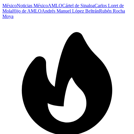
México
Noticias México
AMLO
Cártel de Sinaloa
Carlos Loret de
Mola
Hijo de AMLO
Andrés Manuel López Beltrán
Rubén Rocha
Moya