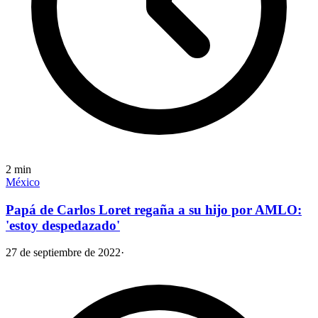
2
min
México
Papá de Carlos Loret regaña a su hijo por AMLO:
'estoy despedazado'
27 de septiembre de 2022
·