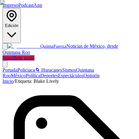
Impreso
Podcast
App
Edición
Noticias de México, desde
Quinta
Fuerza
Quintana Roo
Suscríbete gratis
Portada
Policiaca
🌀 Huracanes
Sismos
Quintana
Roo
México
Política
Deportes
Espectáculos
Opinión
Inicio
/
Etiqueta:
Blake Lively