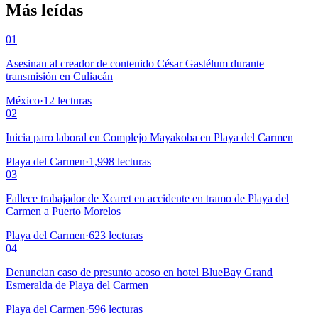
Más leídas
01
Asesinan al creador de contenido César Gastélum durante
transmisión en Culiacán
México
·
12
lecturas
02
Inicia paro laboral en Complejo Mayakoba en Playa del Carmen
Playa del Carmen
·
1,998
lecturas
03
Fallece trabajador de Xcaret en accidente en tramo de Playa del
Carmen a Puerto Morelos
Playa del Carmen
·
623
lecturas
04
Denuncian caso de presunto acoso en hotel BlueBay Grand
Esmeralda de Playa del Carmen
Playa del Carmen
·
596
lecturas