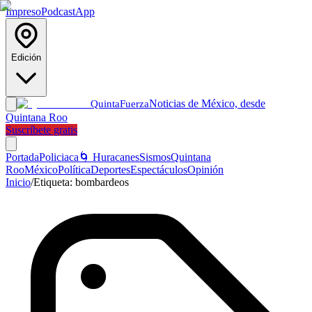
Impreso
Podcast
App
Edición
Noticias de México, desde
Quinta
Fuerza
Quintana Roo
Suscríbete gratis
Portada
Policiaca
🌀 Huracanes
Sismos
Quintana
Roo
México
Política
Deportes
Espectáculos
Opinión
Inicio
/
Etiqueta:
bombardeos