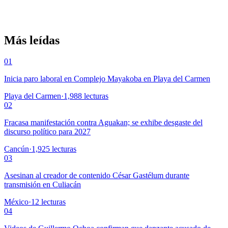
Más leídas
01
Inicia paro laboral en Complejo Mayakoba en Playa del Carmen
Playa del Carmen
·
1,988
lecturas
02
Fracasa manifestación contra Aguakan; se exhibe desgaste del
discurso político para 2027
Cancún
·
1,925
lecturas
03
Asesinan al creador de contenido César Gastélum durante
transmisión en Culiacán
México
·
12
lecturas
04