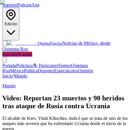
Impreso
Podcast
App
Edición
Noticias de México, desde
Quinta
Fuerza
Quintana Roo
Suscríbete gratis
Portada
Policiaca
🌀 Huracanes
Sismos
Quintana
Roo
México
Política
Deportes
Espectáculos
Opinión
Inicio
/
Mundo
Mundo
Video: Reportan 23 muertos y 90 heridos
tras ataque de Rusia contra Ucrania
El alcalde de Kiev, Vitali Klitschko, indicó que se trata de uno de los
ataques más severos que ha enfrentado Ucrania desde el inicio de la
guerra.