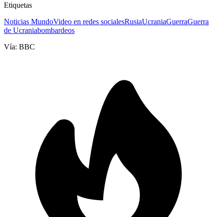
Etiquetas
Noticias Mundo
Video en redes sociales
Rusia
Ucrania
Guerra
Guerra
de Ucrania
bombardeos
Vía:
BBC