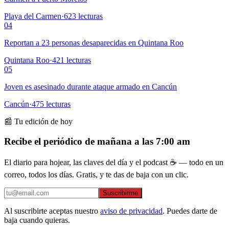
Playa del Carmen
·
623
lecturas
04
Reportan a 23 personas desaparecidas en Quintana Roo
Quintana Roo
·
421
lecturas
05
Joven es asesinado durante ataque armado en Cancún
Cancún
·
475
lecturas
📰 Tu edición de hoy
Recibe el periódico de mañana a las 7:00 am
El diario para hojear, las claves del día y el podcast ☕ — todo en un
correo, todos los días. Gratis, y te das de baja con un clic.
Suscribirme
Al suscribirte aceptas nuestro
aviso de privacidad
. Puedes darte de
baja cuando quieras.