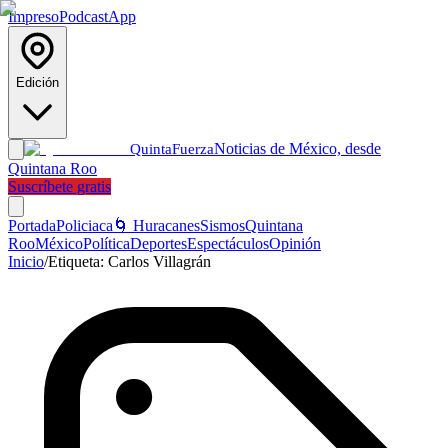
Impreso
Podcast
App
Edición
Noticias de México, desde
Quinta
Fuerza
Quintana Roo
Suscríbete gratis
Portada
Policiaca
🌀 Huracanes
Sismos
Quintana
Roo
México
Política
Deportes
Espectáculos
Opinión
Inicio
/
Etiqueta:
Carlos Villagrán