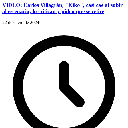
VIDEO: Carlos Villagrán, "Kiko", casi cae al subir
al escenario; lo critican y piden que se retire
22 de enero de 2024
·