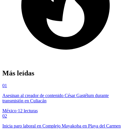
Más leídas
01
Asesinan al creador de contenido César Gastélum durante
transmisión en Culiacán
México
·
12
lecturas
02
Inicia paro laboral en Complejo Mayakoba en Playa del Carmen