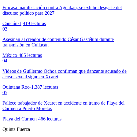
Fracasa manifestación contra Aguakan; se exhibe desgaste del
discurso político para 2027
Cancún
·
1,919
lecturas
03
Asesinan al creador de contenido César Gastélum durante
transmisión en Culiacán
México
·
485
lecturas
04
Videos de Guillermo Ochoa confirman que danzante acusado de
acoso sexual sigue en Xcaret
Quintana Roo
·
1,387
lecturas
05
Fallece trabajador de Xcaret en accidente en tramo de Playa del
Carmen a Puerto Morelos
Playa del Carmen
·
466
lecturas
Quinta Fuerza