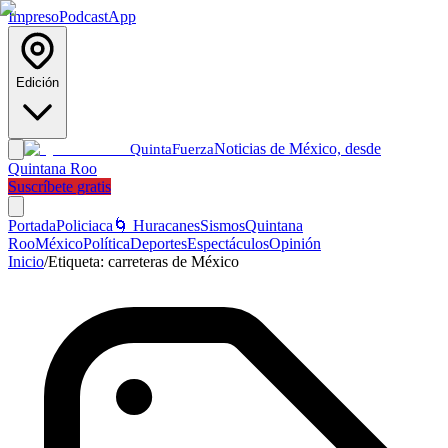
Impreso
Podcast
App
Edición
Noticias de México, desde
Quinta
Fuerza
Quintana Roo
Suscríbete gratis
Portada
Policiaca
🌀 Huracanes
Sismos
Quintana
Roo
México
Política
Deportes
Espectáculos
Opinión
Inicio
/
Etiqueta:
carreteras de México