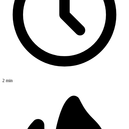
2
min