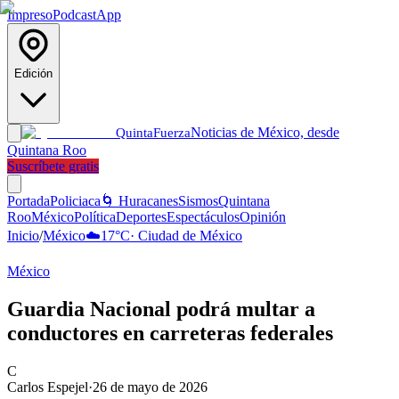
Impreso
Podcast
App
Edición
Noticias de México, desde
Quinta
Fuerza
Quintana Roo
Suscríbete gratis
Portada
Policiaca
🌀 Huracanes
Sismos
Quintana
Roo
México
Política
Deportes
Espectáculos
Opinión
Inicio
/
México
☁️
17
°C
·
Ciudad de México
México
Guardia Nacional podrá multar a
conductores en carreteras federales
C
Carlos Espejel
·
26 de mayo de 2026