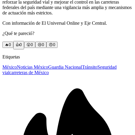
reforzar la seguridad vial y mejorar el control en las carreteras
federales del país mediante una vigilancia más amplia y mecanismos
de actuación más estrictos.
Con información de El Universal Online y Eje Central.
¿Qué te pareció?
🔥
0
👍
0
😲
0
😢
0
😠
0
Etiquetas
México
Noticias México
Guardia Nacional
Tránsito
Seguridad
vial
carreteras de México