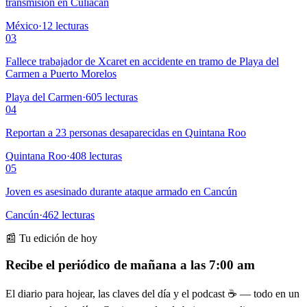
transmisión en Culiacán
México
·
12
lecturas
03
Fallece trabajador de Xcaret en accidente en tramo de Playa del
Carmen a Puerto Morelos
Playa del Carmen
·
605
lecturas
04
Reportan a 23 personas desaparecidas en Quintana Roo
Quintana Roo
·
408
lecturas
05
Joven es asesinado durante ataque armado en Cancún
Cancún
·
462
lecturas
📰 Tu edición de hoy
Recibe el periódico de mañana a las 7:00 am
El diario para hojear, las claves del día y el podcast ☕ — todo en un