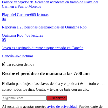
Fallece trabajador de Xcaret en accidente en tramo de Playa del
Carmen a Puerto Morelos
Playa del Carmen
·
605
lecturas
04
Reportan a 23 personas desaparecidas en Quintana Roo
Quintana Roo
·
408
lecturas
05
Joven es asesinado durante ataque armado en Cancún
Cancún
·
462
lecturas
📰 Tu edición de hoy
Recibe el periódico de mañana a las 7:00 am
El diario para hojear, las claves del día y el podcast ☕ — todo en un
correo, todos los días. Gratis, y te das de baja con un clic.
Suscribirme
Al suscribirte aceptas nuestro
aviso de privacidad
. Puedes darte de