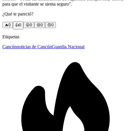
para que el visitante se sienta seguro”.
¿Qué te pareció?
🔥
0
👍
0
😲
0
😢
0
😠
0
Etiquetas
Cancún
noticias de Cancún
Guardia Nacional