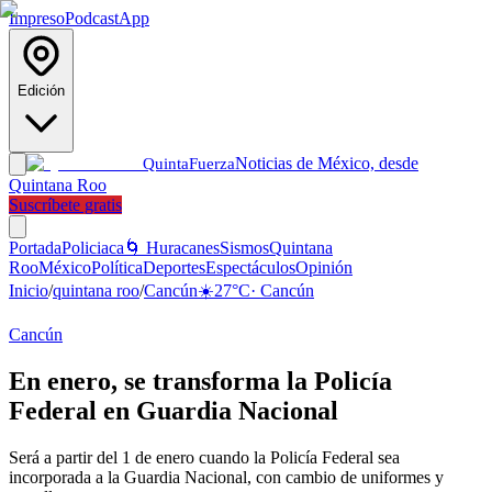
Impreso
Podcast
App
Edición
Noticias de México, desde
Quinta
Fuerza
Quintana Roo
Suscríbete gratis
Portada
Policiaca
🌀 Huracanes
Sismos
Quintana
Roo
México
Política
Deportes
Espectáculos
Opinión
Inicio
/
quintana roo
/
Cancún
☀️
27
°C
·
Cancún
Cancún
En enero, se transforma la Policía
Federal en Guardia Nacional
Será a partir del 1 de enero cuando la Policía Federal sea
incorporada a la Guardia Nacional, con cambio de uniformes y