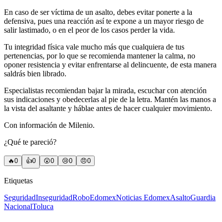
En caso de ser víctima de un asalto, debes evitar ponerte a la
defensiva, pues una reacción así te expone a un mayor riesgo de
salir lastimado, o en el peor de los casos perder la vida.
Tu integridad física vale mucho más que cualquiera de tus
pertenencias, por lo que se recomienda mantener la calma, no
oponer resistencia y evitar enfrentarse al delincuente, de esta manera
saldrás bien librado.
Especialistas recomiendan bajar la mirada, escuchar con atención
sus indicaciones y obedecerlas al pie de la letra. Mantén las manos a
la vista del asaltante y háblae antes de hacer cualquier movimiento.
Con información de Milenio.
¿Qué te pareció?
🔥
0
👍
0
😲
0
😢
0
😠
0
Etiquetas
Seguridad
Inseguridad
Robo
Edomex
Noticias Edomex
Asalto
Guardia
Nacional
Toluca