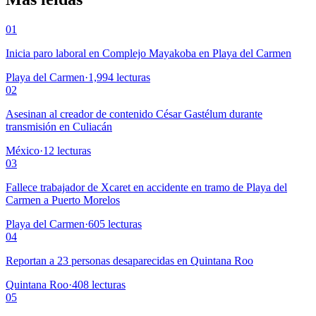
01
Inicia paro laboral en Complejo Mayakoba en Playa del Carmen
Playa del Carmen
·
1,994
lecturas
02
Asesinan al creador de contenido César Gastélum durante
transmisión en Culiacán
México
·
12
lecturas
03
Fallece trabajador de Xcaret en accidente en tramo de Playa del
Carmen a Puerto Morelos
Playa del Carmen
·
605
lecturas
04
Reportan a 23 personas desaparecidas en Quintana Roo
Quintana Roo
·
408
lecturas
05