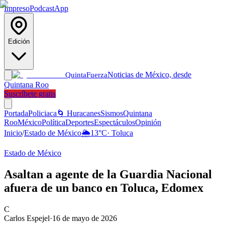
Impreso
Podcast
App
Edición
Noticias de México, desde
Quinta
Fuerza
Quintana Roo
Suscríbete gratis
Portada
Policiaca
🌀 Huracanes
Sismos
Quintana
Roo
México
Política
Deportes
Espectáculos
Opinión
Inicio
/
Estado de México
🌦️
13
°C
·
Toluca
Estado de México
Asaltan a agente de la Guardia Nacional
afuera de un banco en Toluca, Edomex
C
Carlos Espejel
·
16 de mayo de 2026