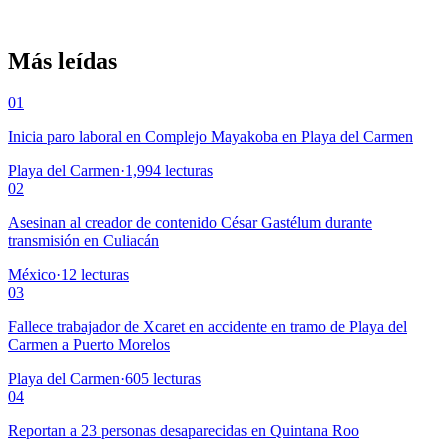
Más leídas
01
Inicia paro laboral en Complejo Mayakoba en Playa del Carmen
Playa del Carmen
·
1,994
lecturas
02
Asesinan al creador de contenido César Gastélum durante
transmisión en Culiacán
México
·
12
lecturas
03
Fallece trabajador de Xcaret en accidente en tramo de Playa del
Carmen a Puerto Morelos
Playa del Carmen
·
605
lecturas
04
Reportan a 23 personas desaparecidas en Quintana Roo