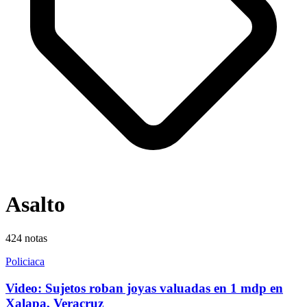
Asalto
424
notas
Policiaca
Video: Sujetos roban joyas valuadas en 1 mdp en
Xalapa, Veracruz