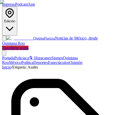
Impreso
Podcast
App
Edición
Noticias de México, desde
Quinta
Fuerza
Quintana Roo
Suscríbete gratis
Portada
Policiaca
🌀 Huracanes
Sismos
Quintana
Roo
México
Política
Deportes
Espectáculos
Opinión
Inicio
/
Etiqueta:
Asalto