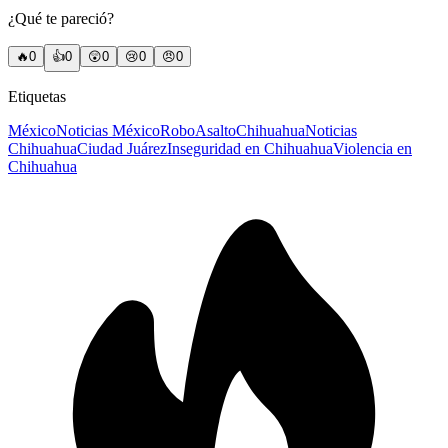
¿Qué te pareció?
🔥
0
👍
0
😲
0
😢
0
😠
0
Etiquetas
México
Noticias México
Robo
Asalto
Chihuahua
Noticias
Chihuahua
Ciudad Juárez
Inseguridad en Chihuahua
Violencia en
Chihuahua