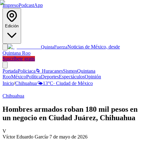
Impreso
Podcast
App
Edición
Noticias de México, desde
Quinta
Fuerza
Quintana Roo
Suscríbete gratis
Portada
Policiaca
🌀 Huracanes
Sismos
Quintana
Roo
México
Política
Deportes
Espectáculos
Opinión
Inicio
/
Chihuahua
🌤️
13
°C
·
Ciudad de México
Chihuahua
Hombres armados roban 180 mil pesos en
un negocio en Ciudad Juárez, Chihuahua
V
Víctor Eduardo García
·
7 de mayo de 2026