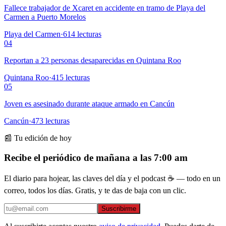
Fallece trabajador de Xcaret en accidente en tramo de Playa del
Carmen a Puerto Morelos
Playa del Carmen
·
614
lecturas
04
Reportan a 23 personas desaparecidas en Quintana Roo
Quintana Roo
·
415
lecturas
05
Joven es asesinado durante ataque armado en Cancún
Cancún
·
473
lecturas
📰 Tu edición de hoy
Recibe el periódico de mañana a las 7:00 am
El diario para hojear, las claves del día y el podcast ☕ — todo en un
correo, todos los días. Gratis, y te das de baja con un clic.
Suscribirme