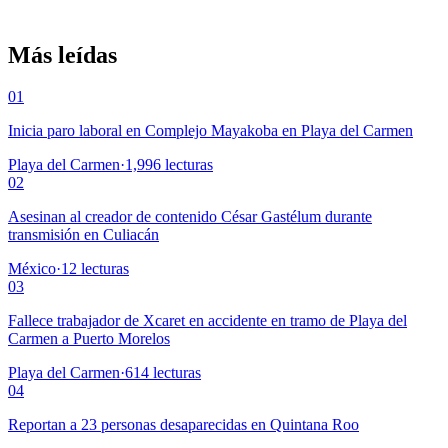
Más leídas
01
Inicia paro laboral en Complejo Mayakoba en Playa del Carmen
Playa del Carmen
·
1,996
lecturas
02
Asesinan al creador de contenido César Gastélum durante
transmisión en Culiacán
México
·
12
lecturas
03
Fallece trabajador de Xcaret en accidente en tramo de Playa del
Carmen a Puerto Morelos
Playa del Carmen
·
614
lecturas
04
Reportan a 23 personas desaparecidas en Quintana Roo