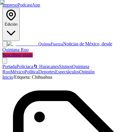
Impreso
Podcast
App
Edición
Noticias de México, desde
Quinta
Fuerza
Quintana Roo
Suscríbete gratis
Portada
Policiaca
🌀 Huracanes
Sismos
Quintana
Roo
México
Política
Deportes
Espectáculos
Opinión
Inicio
/
Etiqueta:
Chihuahua