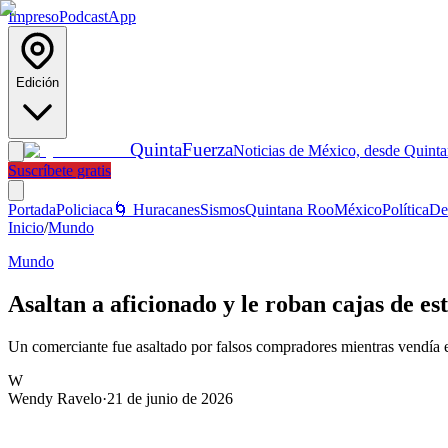
Impreso
Podcast
App
Edición
Quinta
Fuerza
Noticias de México, desde Quint
Suscríbete gratis
Portada
Policiaca
🌀 Huracanes
Sismos
Quintana Roo
México
Política
De
Inicio
/
Mundo
Mundo
Asaltan a aficionado y le roban cajas de e
Un comerciante fue asaltado por falsos compradores mientras vendía
W
Wendy Ravelo
·
21 de junio de 2026