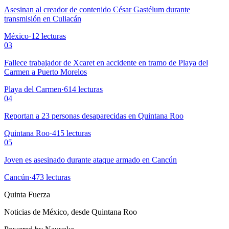
Asesinan al creador de contenido César Gastélum durante
transmisión en Culiacán
México
·
12
lecturas
03
Fallece trabajador de Xcaret en accidente en tramo de Playa del
Carmen a Puerto Morelos
Playa del Carmen
·
614
lecturas
04
Reportan a 23 personas desaparecidas en Quintana Roo
Quintana Roo
·
415
lecturas
05
Joven es asesinado durante ataque armado en Cancún
Cancún
·
473
lecturas
Quinta Fuerza
Noticias de México, desde Quintana Roo