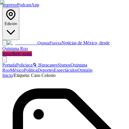
Impreso
Podcast
App
Edición
Noticias de México, desde
Quinta
Fuerza
Quintana Roo
Suscríbete gratis
Portada
Policiaca
🌀 Huracanes
Sismos
Quintana
Roo
México
Política
Deportes
Espectáculos
Opinión
Inicio
/
Etiqueta:
Caso Colosio