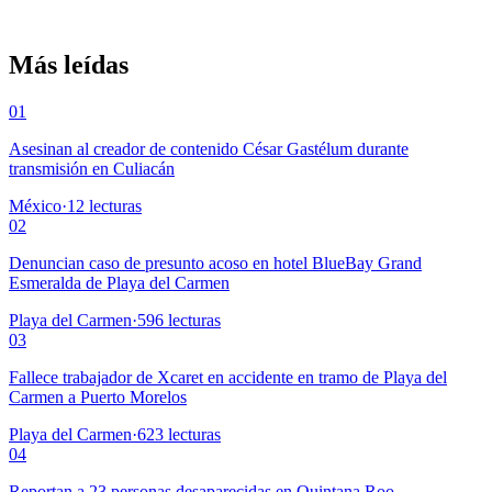
Más leídas
01
Asesinan al creador de contenido César Gastélum durante
transmisión en Culiacán
México
·
12
lecturas
02
Denuncian caso de presunto acoso en hotel BlueBay Grand
Esmeralda de Playa del Carmen
Playa del Carmen
·
596
lecturas
03
Fallece trabajador de Xcaret en accidente en tramo de Playa del
Carmen a Puerto Morelos
Playa del Carmen
·
623
lecturas
04
Reportan a 23 personas desaparecidas en Quintana Roo