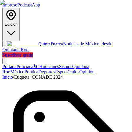
Impreso
Podcast
App
Edición
Noticias de México, desde
Quinta
Fuerza
Quintana Roo
Suscríbete gratis
Portada
Policiaca
🌀 Huracanes
Sismos
Quintana
Roo
México
Política
Deportes
Espectáculos
Opinión
Inicio
/
Etiqueta:
CONADE 2024