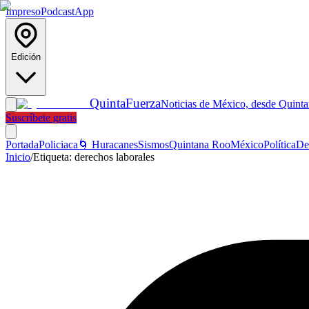
Impreso
Podcast
App
Edición
Quinta
Fuerza
Noticias de México, desde Quint
Suscríbete gratis
Portada
Policiaca
🌀 Huracanes
Sismos
Quintana Roo
México
Política
De
Inicio
/
Etiqueta:
derechos laborales