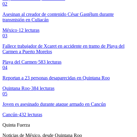
02
Asesinan al creador de contenido César Gastélum durante
transmisión en Culiacán
México
·
12
lecturas
03
Fallece trabajador de Xcaret en accidente en tramo de Playa del
Carmen a Puerto Morelos
Playa del Carmen
·
583
lecturas
04
Reportan a 23 personas desaparecidas en Quintana Roo
Quintana Roo
·
384
lecturas
05
Joven es asesinado durante ataque armado en Cancún
Cancún
·
432
lecturas
Quinta Fuerza
Noticias de México, desde Quintana Roo