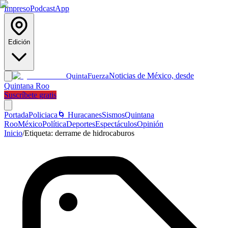
Impreso
Podcast
App
Edición
Noticias de México, desde
Quinta
Fuerza
Quintana Roo
Suscríbete gratis
Portada
Policiaca
🌀 Huracanes
Sismos
Quintana
Roo
México
Política
Deportes
Espectáculos
Opinión
Inicio
/
Etiqueta:
derrame de hidrocaburos