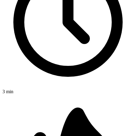
3
min