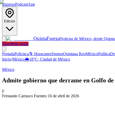
Impreso
Podcast
App
Edición
Quinta
Fuerza
Noticias de México, desde Quint
Suscríbete gratis
Portada
Policiaca
🌀 Huracanes
Sismos
Quintana Roo
México
Política
De
Inicio
/
México
🌦️
18
°C
·
Ciudad de México
México
Admite gobierno que derrame en Golfo de 
F
Fernando Carrasco Fuentes
·
16 de abril de 2026