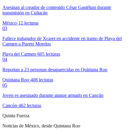
Asesinan al creador de contenido César Gastélum durante
transmisión en Culiacán
México
·
12
lecturas
03
Fallece trabajador de Xcaret en accidente en tramo de Playa del
Carmen a Puerto Morelos
Playa del Carmen
·
605
lecturas
04
Reportan a 23 personas desaparecidas en Quintana Roo
Quintana Roo
·
408
lecturas
05
Joven es asesinado durante ataque armado en Cancún
Cancún
·
462
lecturas
Quinta Fuerza
Noticias de México, desde Quintana Roo