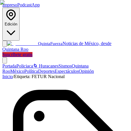
Impreso
Podcast
App
Edición
Noticias de México, desde
Quinta
Fuerza
Quintana Roo
Suscríbete gratis
Portada
Policiaca
🌀 Huracanes
Sismos
Quintana
Roo
México
Política
Deportes
Espectáculos
Opinión
Inicio
/
Etiqueta:
FETUR Nacional