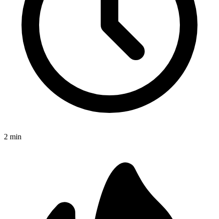
2
min