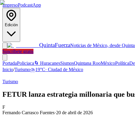
Impreso
Podcast
App
Edición
Quinta
Fuerza
Noticias de México, desde Quint
Suscríbete gratis
Portada
Policiaca
🌀 Huracanes
Sismos
Quintana Roo
México
Política
De
Inicio
/
Turismo
⛈️
19
°C
·
Ciudad de México
Turismo
FETUR lanza estrategia millonaria que bus
F
Fernando Carrasco Fuentes
·
20 de abril de 2026