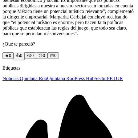
bienestar económico y social. Es importante que las políticas
públicas dirigidas a nuestra a nuestro sector sean tomadas en cuenta
porque México tiene un potencial turístico relevante”, complementó
la dirigente empresarial. Margarita Carbajal concluyó recalcando
que “el potencial turístico es enorme, pero hacen falta políticas
públicas que establezcan las reglas del juego, que todo sea claro,
para que se permitan más inversiones”.
¿Qué te pareció?
🔥
0
👍
0
😲
0
😢
0
😠
0
Etiquetas
Noticias Quintana Roo
Quintana Roo
Press Hub
Sectur
FETUR