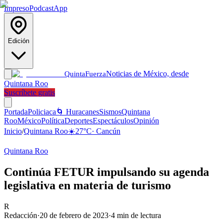
Impreso
Podcast
App
Edición
Noticias de México, desde
Quinta
Fuerza
Quintana Roo
Suscríbete gratis
Portada
Policiaca
🌀 Huracanes
Sismos
Quintana
Roo
México
Política
Deportes
Espectáculos
Opinión
Inicio
/
Quintana Roo
☀️
27
°C
·
Cancún
Quintana Roo
Continúa FETUR impulsando su agenda
legislativa en materia de turismo
R
Redacción
·
20 de febrero de 2023
·
4
min de lectura