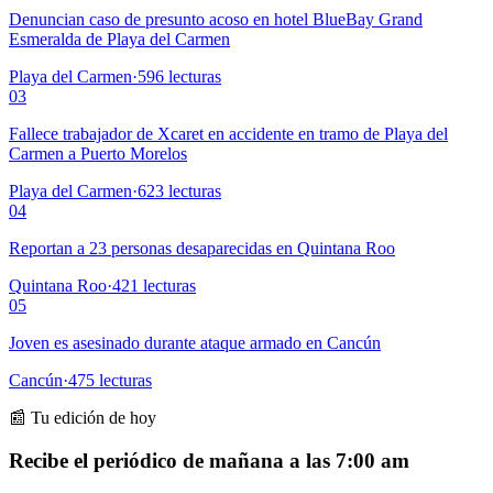
Denuncian caso de presunto acoso en hotel BlueBay Grand
Esmeralda de Playa del Carmen
Playa del Carmen
·
596
lecturas
03
Fallece trabajador de Xcaret en accidente en tramo de Playa del
Carmen a Puerto Morelos
Playa del Carmen
·
623
lecturas
04
Reportan a 23 personas desaparecidas en Quintana Roo
Quintana Roo
·
421
lecturas
05
Joven es asesinado durante ataque armado en Cancún
Cancún
·
475
lecturas
📰 Tu edición de hoy
Recibe el periódico de mañana a las 7:00 am