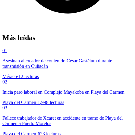
Más leídas
01
Asesinan al creador de contenido César Gastélum durante
transmisión en Culiacán
México
·
12
lecturas
02
Inicia paro laboral en Complejo Mayakoba en Playa del Carmen
Playa del Carmen
·
1,998
lecturas
03
Fallece trabajador de Xcaret en accidente en tramo de Playa del
Carmen a Puerto Morelos
Playa del Carmen
·
623
lecturas