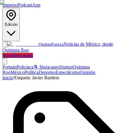
Impreso
Podcast
App
Edición
Noticias de México, desde
Quinta
Fuerza
Quintana Roo
Suscríbete gratis
Portada
Policiaca
🌀 Huracanes
Sismos
Quintana
Roo
México
Política
Deportes
Espectáculos
Opinión
Inicio
/
Etiqueta:
Javier Bardem